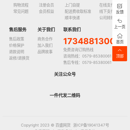
购物流程
注册会员
上门自提
在线支付
常见问题
会员权益
配送费收取标准
线下支付
反馈
顺丰快递
公司转账
上一页
售后服务
关于我们
联系我们
17348813008
售后政策
商务合作
首页
价格保护
加入我们
免费咨询订购热线
退款说明
品牌故事
咨询热线：0579-85380061
顶部
返修/退换货
售后专线：0579-85380061
关注公众号
一件代发二维码
Copyright 2023 © 百盛网货
浙ICP备19041347号