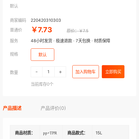
默认
商家编码
220420310303
￥7.73
普通价
原价：￥7.5
服务
48小时发货 · 极速退款 · 7天包换 · 材质保障
规格
默认
-
+
加入购物车
立即购买
数量
当前库存0个
产品描述
产品评价(0)
商品材质：
商品款式：
15L
pp+TPR