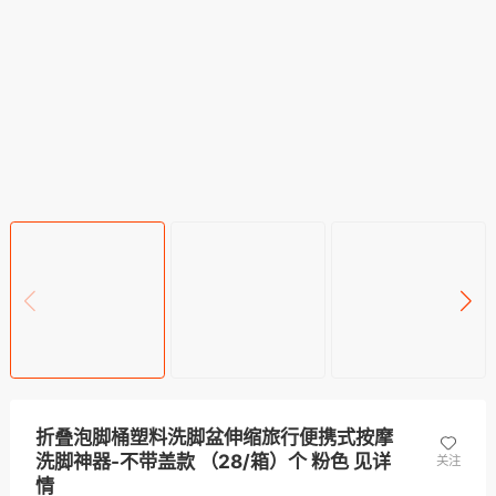
折叠泡脚桶塑料洗脚盆伸缩旅行便携式按摩
洗脚神器-不带盖款 （28/箱）个 粉色 见详
关注
情