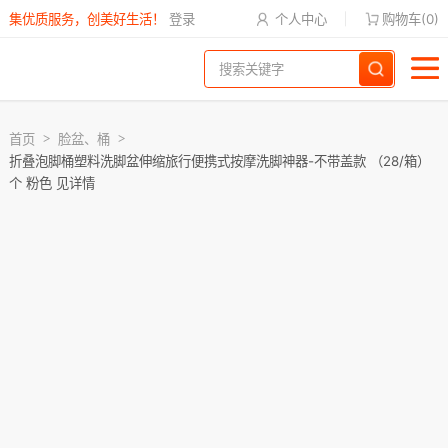
集优质服务，创美好生活！
登录
个人中心
购物车(
0
)
首页
脸盆、桶
折叠泡脚桶塑料洗脚盆伸缩旅行便携式按摩洗脚神器-不带盖款 （28/箱）
个 粉色 见详情