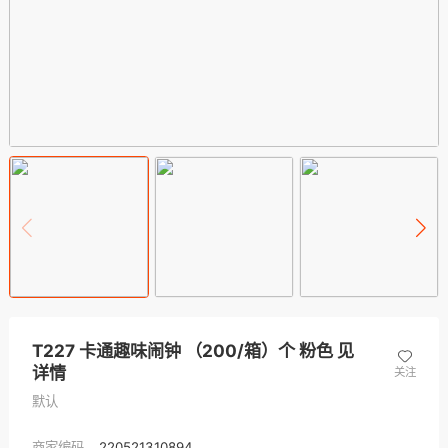
T227 卡通趣味闹钟 （200/箱）个 粉色 见
详情
关注
默认
商家编码
220521310894