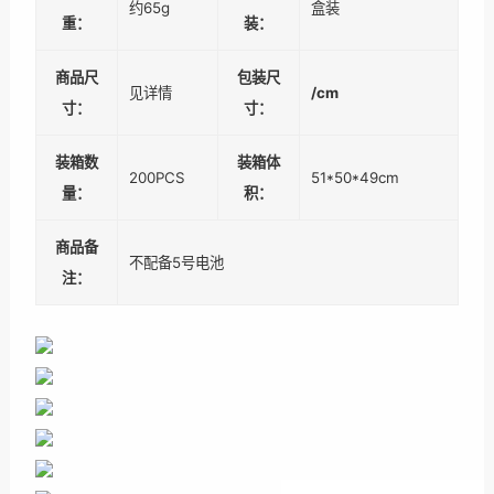
约65g
盒装
重：
装：
商品尺
包装尺
见详情
/cm
寸：
寸：
装箱数
装箱体
200PCS
51*50*49cm
量：
积：
商品备
不配备5号电池
注：