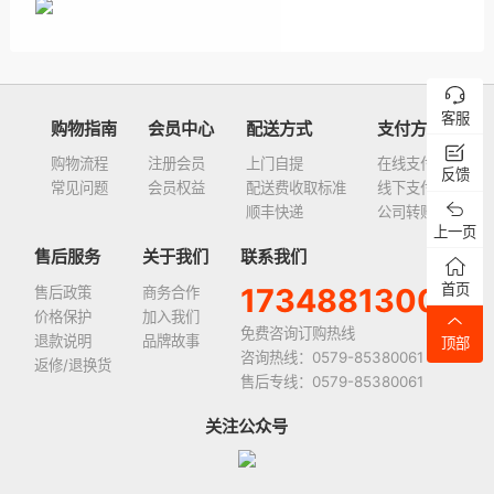
客服
购物指南
会员中心
配送方式
支付方式
购物流程
注册会员
上门自提
在线支付
反馈
常见问题
会员权益
配送费收取标准
线下支付
顺丰快递
公司转账
上一页
售后服务
关于我们
联系我们
首页
17348813008
售后政策
商务合作
价格保护
加入我们
免费咨询订购热线
退款说明
品牌故事
顶部
咨询热线：0579-85380061
返修/退换货
售后专线：0579-85380061
关注公众号